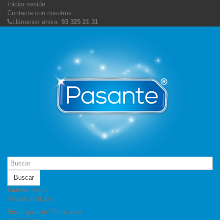
Iniciar sesión
Contacte con nosotros
Llámanos ahora:
93 325 21 31
Buscar
Carrito:
vacío
Ningún producto
Envío gratuito!
Transporte